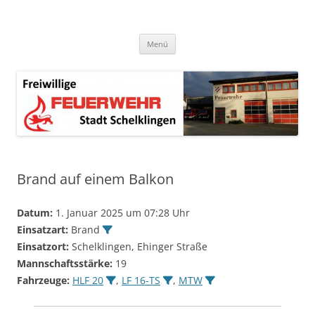
Zum
Inhalt
springen
Menü
Brand auf einem Balkon
Datum:
1. Januar 2025 um 07:28 Uhr
Einsatzart:
Brand
Einsatzort:
Schelklingen, Ehinger Straße
Mannschaftsstärke:
19
Fahrzeuge:
HLF 20
,
LF 16-TS
,
MTW