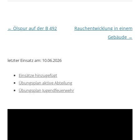
Beitragsnavigation
←
Ölspur auf der B 492
Rauchentwicklung in einem
Gebäude
→
letzter Einsatz am: 10.06.2026
Einsätze hinzugefügt
Übungsplan aktive Abteilung
Übungsplan Jugendfeuerwehr
Video-
Player