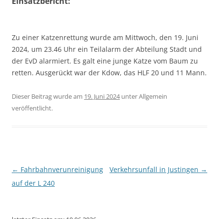
Einsatzbericht:
Zu einer Katzenrettung wurde am Mittwoch, den 19. Juni
2024, um 23.46 Uhr ein Teilalarm der Abteilung Stadt und
der EvD alarmiert. Es galt eine junge Katze vom Baum zu
retten. Ausgerückt war der Kdow, das HLF 20 und 11 Mann.
Dieser Beitrag wurde am
19. Juni 2024
unter Allgemein
veröffentlicht.
Beitragsnavigation
←
Fahrbahnverunreinigung
Verkehrsunfall in Justingen
→
auf der L 240