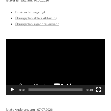
letzter Einsatz am: 10.06.2026
Einsätze hinzugefügt
Übungsplan aktive Abteilung
Übungsplan Jugendfeuerwehr
Video-
Player
00:00
05:01
letzte Änderung am : 07.07.2026